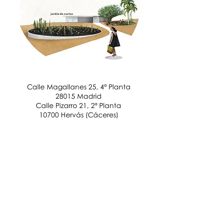
Calle Magallanes 25, 4ª Planta
28015 Madrid
Calle Pizarro 21, 2ª Planta
10700 Hervás (Cáceres)
T1:
+34 679 411 508 (Pablo)
T2:
+34 670 37 90 53 (Ana)
info@glaucoestudio.com
www.passivlink.com
Glauco: BIM y diseño sostenible
clientes:
certificados: