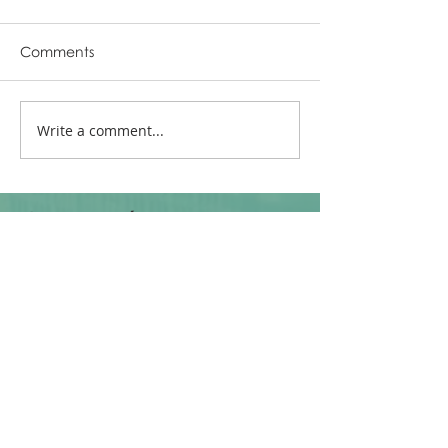
Comments
Write a comment...
Categorías
Glauco (All)
(17)
17 posts
Noticias
(7)
7 posts
BIM
(2)
2 posts
Revit
(2)
2 posts
Passivhaus
(6)
6 posts
Portfolio Arquitectura
(4)
4 posts
Etiquetas