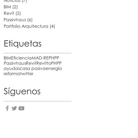
Noticias
(7)
7 posts
BIM
(2)
2 posts
Revit
(2)
2 posts
Passivhaus
(6)
6 posts
Portfolio Arquitectura
(4)
4 posts
s
Etiquetas
BIM
Eficiencia
MAD-RE
PHPP
Passivhaus
Revit
RevittoPHPP
ayudas
casa pasiva
energía
reforma
twitter
Síguenos
u