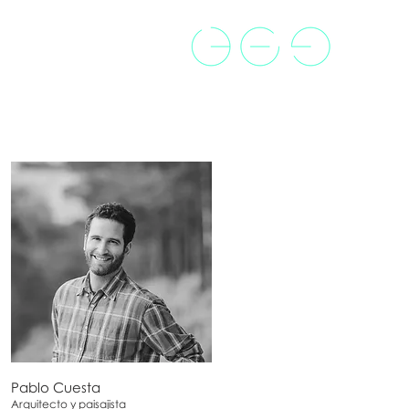
Pablo Cuesta
Arquitecto y paisajista