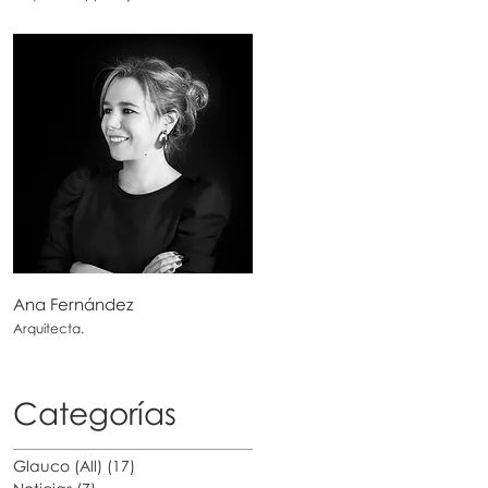
Ana Fernández
Arquitecta.
Categorías
la
e
Glauco (All)
(17)
17 posts